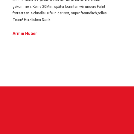
Mit nur noch 3 Zylindern von der A6 in diese Werkstatt
Die A
gekommen. Keine 20Min. später konnten wir unsere Fahrt
freun
fortsetzen. Schnelle Hilfe in der Not, super freundlich,tolles
und d
Team! Herzlichen Dank.
volls
Arbeit
Armin Huber
Alex